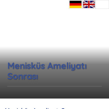
Menisküs Ameliyatı
Sonrası