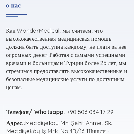
о нас
Как
WonderMedical,
мы считаем
,
что
высококачественная медицинская помощь
должна быть доступна каждому
,
не платя за нее
огромных денег
.
Работая с самыми успешными
врачами и больницами Турции более
25
лет
,
мы
стремимся предоставлять высококачественные и
безопасные медицинские услуги по доступным
ценам
.
Телефон/ Whatsapp:
+90 506 034 17 29
Адрес::
Mecidiyeköy Mh. Şehit Ahmet Sk.
Mecidiyeköy Iş Mrk. No:4B/16 Шишли -