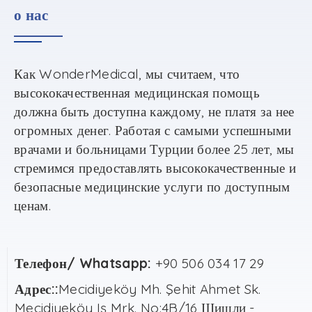
о нас
Как
WonderMedical,
мы считаем
,
что
высококачественная медицинская помощь
должна быть доступна каждому
,
не платя за нее
огромных денег
.
Работая с самыми успешными
врачами и больницами Турции более
25
лет
,
мы
стремимся предоставлять высококачественные и
безопасные медицинские услуги по доступным
ценам
.
Телефон/ Whatsapp:
+90 506 034 17 29
Адрес::
Mecidiyeköy Mh. Şehit Ahmet Sk.
Mecidiyeköy Iş Mrk. No:4B/16 Шишли -